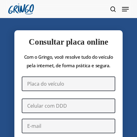
Pular
Menu
para
pesquis
Fecha
o
Menu
conteúdo
principal
Consultar placa online
Com o Gringo, você resolve tudo do veículo
pela internet, de forma prática e segura.