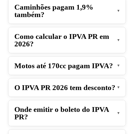
Caminhões pagam 1,9%
carros, motos, caminhonetes e utilitários
também?
é de 1,9% sobre o valor venal do veículo. É
a menor alíquota entre os estados
Não. A alíquota do IPVA para caminhões,
brasileiros.
Como calcular o IPVA PR em
ônibus e micro-ônibus no Paraná em 2026
2026?
é de 1% sobre o valor venal do veículo,
conforme definido pela tabela Fipe.
Para calcular o IPVA PR 2026, basta
Motos até 170cc pagam IPVA?
multiplicar o valor venal do veículo (com
base na tabela Fipe) pela alíquota
Não. Desde 2024, motos com até 170
correspondente. Exemplo: um carro de R$
O IPVA PR 2026 tem desconto?
cilindradas foram isentas do pagamento
60.000 × 1,9% = R$ 1.140.
do IPVA no Paraná, conforme a legislação
Sim. O IPVA PR 2026 oferece desconto
estadual.
Onde emitir o boleto do IPVA
para pagamento à vista na primeira data
PR?
de vencimento. O desconto costuma ser
de até 6%, conforme calendário da SEFAZ-
O boleto do IPVA PR 2026 pode ser