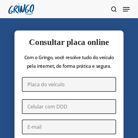
Pular
Menu
para
pesquis
Fecha
o
Menu
conteúdo
principal
Consultar placa online
Com o Gringo, você resolve tudo do veículo
pela internet, de forma prática e segura.