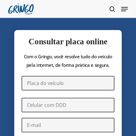
Pular
Menu
para
pesquis
Fecha
o
Menu
conteúdo
principal
Consultar placa online
Com o Gringo, você resolve tudo do veículo
pela internet, de forma prática e segura.