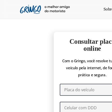
Pular
Sobr
para
o
conteúdo
principal
Consultar plac
online
Com o Gringo, você resolve t
veículo pela internet, de f
prática e segura.