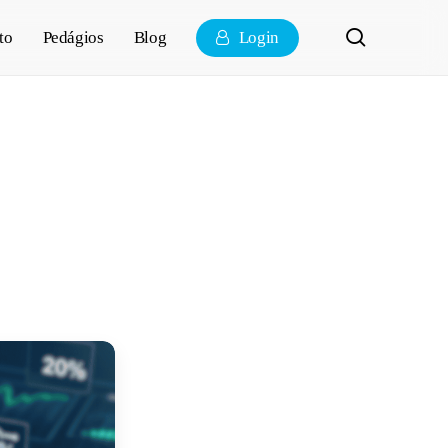
pesquisa
to
Pedágios
Blog
Login
PE 2026:
o de veículo