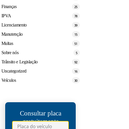
Finanças
25
IPVA
78
Licenciamento
39
Manutenção
15
Multas
51
Sobre nós
5
Trânsito e Legislação
92
Uncategorized
16
Veículos
30
Consultar placa
gratuitamente