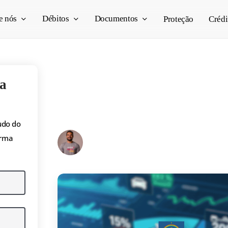
e nós
Débitos
Documentos
Proteção
Crédi
Alíquotas do IPVA 
a
porcentagens por tip
udo do
Pedro Vogado
orma
05/12/2025
10 min read