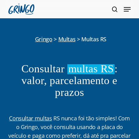
Pular
Menu
para
pesquis
Fecha
o
Menu
conteúdo
principal
Gringo
>
Multas
>
Multas RS
Consultar
multas RS
:
valor, parcelamento e
prazos
Consultar multas
RS nunca foi tão simples! Com
o Gringo, você consulta usando a placa do
veículo e paga como preferir, dá até pra parcelar