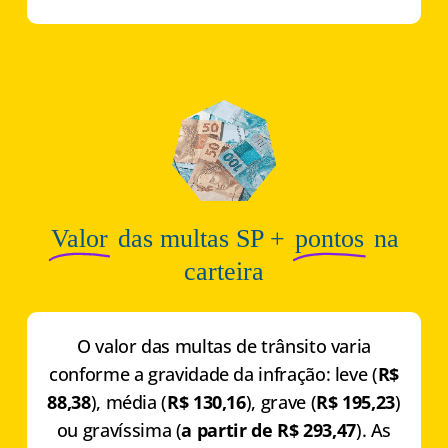
Valor
das multas SP +
pontos
na
carteira
O valor das multas de trânsito varia
conforme a gravidade da infração: leve (
R$
88,38
), média (
R$ 130,16
), grave (
R$ 195,23
)
ou gravíssima (
a partir de R$ 293,47
). As