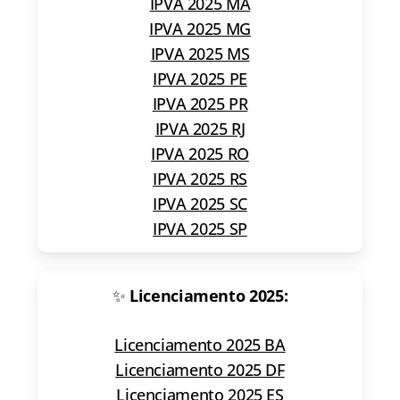
IPVA 2025 MA
IPVA 2025 MG
IPVA 2025 MS
IPVA 2025 PE
IPVA 2025 PR
IPVA 2025 RJ
IPVA 2025 RO
IPVA 2025 RS
IPVA 2025 SC
IPVA 2025 SP
✨
Licenciamento 2025:
Licenciamento 2025 BA
Licenciamento 2025 DF
Licenciamento 2025 ES