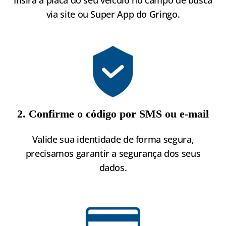
Insira a placa do seu veículo no campo de busca
via site ou Super App do Gringo.
2. Confirme o código por SMS ou e-mail
Valide sua identidade de forma segura,
precisamos garantir a segurança dos seus
dados.