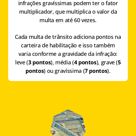
infrações gravíssimas podem ter o fator
multiplicador, que multiplica o valor da
multa em até 60 vezes.
Cada multa de trânsito adiciona pontos na
carteira de habilitação e isso também
varia conforme a gravidade da infração:
leve (
3 pontos
), média (
4 pontos
), grave (
5
pontos
) ou gravíssima (
7 pontos
).