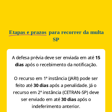
Etapas e prazos
para recorrer da multa
SP
A defesa prévia deve ser enviada em até
15
dias
após o recebimento da notificação.
O recurso em 1ª instância (JARI) pode ser
feito até
30 dias
após a penalidade. Já o
recurso em 2ª instância (CETRAN-SP) deve
ser enviado em até
30 dias
após o
indeferimento anterior.