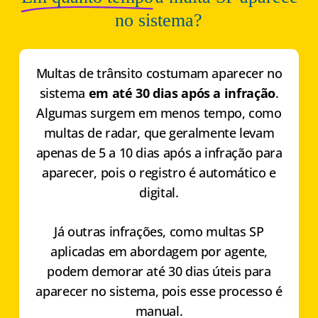
no sistema?
Multas de trânsito costumam aparecer no
sistema
em até 30 dias após a infração
.
Algumas surgem em menos tempo, como
multas de radar, que geralmente levam
apenas de 5 a 10 dias após a infração para
aparecer, pois o registro é automático e
digital.
Já outras infrações, como multas SP
aplicadas em abordagem por agente,
podem demorar até 30 dias úteis para
aparecer no sistema, pois esse processo é
manual.