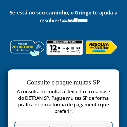
Se está no seu caminho, o Gringo te ajuda a
resolver! 🚗🏍️🚚🚌🚐
Consulte e pague multas SP
A consulta de multas é feita direto na base
do DETRAN SP. Pague multas SP de forma
prática e com a forma de pagamento que
preferir.