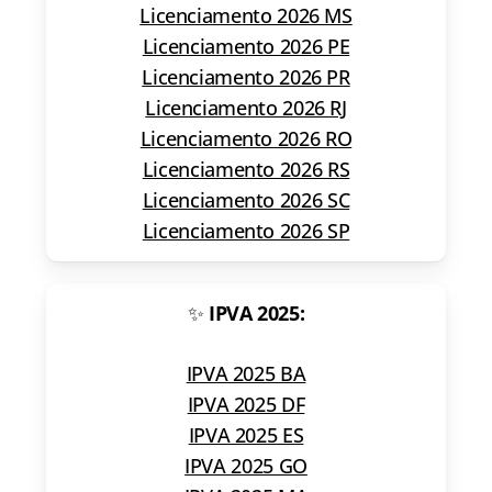
Licenciamento 2026 MS
Licenciamento 2026 PE
Licenciamento 2026 PR
Licenciamento 2026 RJ
Licenciamento 2026 RO
Licenciamento 2026 RS
Licenciamento 2026 SC
Licenciamento 2026 SP
✨
IPVA 2025:
IPVA 2025 BA
IPVA 2025 DF
IPVA 2025 ES
IPVA 2025 GO