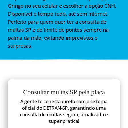
Gringo no seu celular e escolher a opção CNH.
Disponível o tempo todo, até sem internet.
Perfeito para quem quer ter a consulta de
multas SP e do limite de pontos sempre na
palma da mão, evitando imprevistos e
surpresas.
Consultar multas SP pela placa
A gente te conecta direto com o sistema
oficial do DETRAN-SP, garantindo uma
consulta de multas segura, atualizada e
super prática!