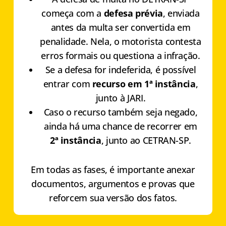
começa com a
defesa prévia
, enviada
antes da multa ser convertida em
penalidade. Nela, o motorista contesta
erros formais ou questiona a infração.
Se a defesa for indeferida, é possível
entrar com
recurso em 1ª instância
,
junto à JARI.
Caso o recurso também seja negado,
ainda há uma chance de recorrer em
2ª instância
, junto ao CETRAN-SP.
Em todas as fases, é importante anexar
documentos, argumentos e provas que
reforcem sua versão dos fatos.