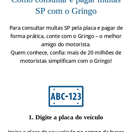
SP com o Gringo
Para consultar multas SP pela placa e pagar de
forma prática, conte com o Gringo – o melhor
amigo do motorista.
Quem conhece, confia: mais de 20 milhões de
motoristas simplificam com o Gringo!
1. Digite a placa do veículo