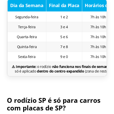
Dia da Semana
Final da Placa
Horários de 
Segunda-feira
1 e 2
7h às 10h / 17
Terça-feira
3 e 4
7h às 10h / 17
Quarta-feira
5 e 6
7h às 10h / 17
Quinta-feira
7 e 8
7h às 10h / 17
Sexta-feira
9 e 0
7h às 10h / 17
⚠️ Importante:
o rodízio
não funciona nos finais de semana e 
só é aplicado
dentro do centro expandido
(zona de restrição
O rodízio SP é só para carros
com placas de SP?