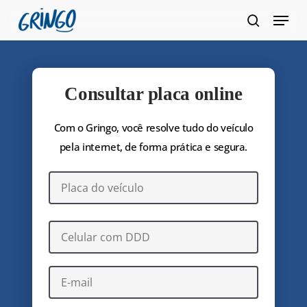
Pular
Menu
para
pesquis
Fecha
o
Menu
conteúdo
principal
Consultar placa online
Com o Gringo, você resolve tudo do veículo
pela internet, de forma prática e segura.