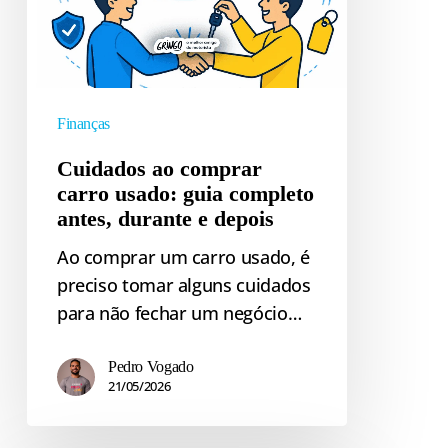
guia
completo
antes,
durante
e
Finanças
depois
Cuidados ao comprar
carro usado: guia completo
antes, durante e depois
Ao comprar um carro usado, é
preciso tomar alguns cuidados
para não fechar um negócio…
Pedro Vogado
21/05/2026