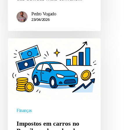
Pedro Vogado
23/04/2026
Impostos
em
carros
no
Brasil:
qual
o
valor
do
Finanças
carro
sem
Impostos em carros no