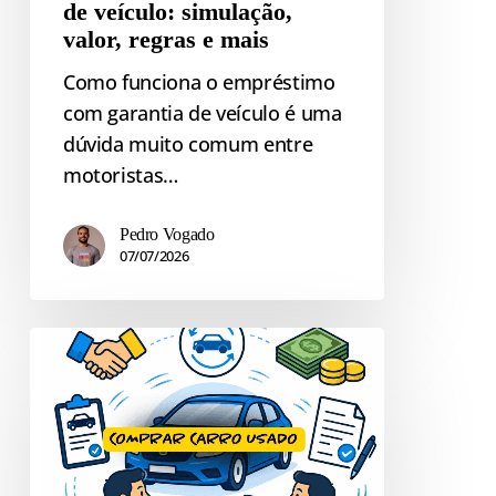
de veículo: simulação,
valor, regras e mais
Como funciona o empréstimo
com garantia de veículo é uma
dúvida muito comum entre
motoristas…
Pedro Vogado
07/07/2026
Cuidados
ao
comprar
carro
usado: