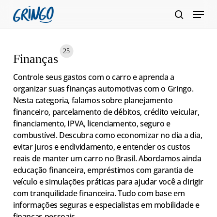
Pular
Menu
para
pesquis
Fecha
o
Menu
conteúdo
25
Finanças
principal
Controle seus gastos com o carro e aprenda a
organizar suas finanças automotivas com o Gringo.
Nesta categoria, falamos sobre planejamento
financeiro, parcelamento de débitos, crédito veicular,
financiamento, IPVA, licenciamento, seguro e
combustível. Descubra como economizar no dia a dia,
evitar juros e endividamento, e entender os custos
reais de manter um carro no Brasil. Abordamos ainda
educação financeira, empréstimos com garantia de
veículo e simulações práticas para ajudar você a dirigir
com tranquilidade financeira. Tudo com base em
informações seguras e especialistas em mobilidade e
finanças pessoais.