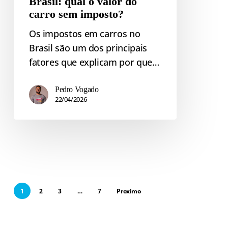
Brasil: qual o valor do
imposto?
carro sem imposto?
Os impostos em carros no
Brasil são um dos principais
fatores que explicam por que…
Pedro Vogado
22/04/2026
1
2
3
…
7
Proximo