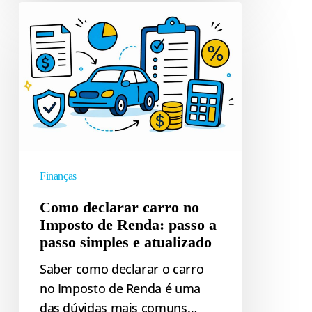
Como
declarar
carro
no
Imposto
de
Renda:
passo
a
Finanças
passo
simples
Como declarar carro no
Imposto de Renda: passo a
e
passo simples e atualizado
atualizado
Saber como declarar o carro
no Imposto de Renda é uma
das dúvidas mais comuns…