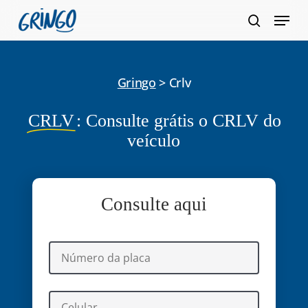
Pular
Menu
para
pesquis
Fecha
o
Menu
conteúdo
Gringo
>
Crlv
principal
CRLV
: Consulte grátis o CRLV do
veículo
Consulte aqui
Resolva os débitos do veículo de forma simples e rápida