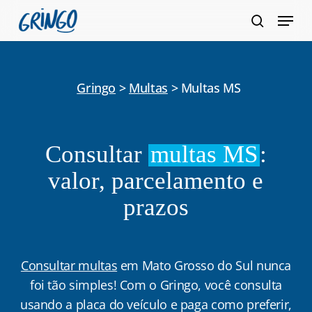
Pular
Menu
para
pesquis
Fecha
o
Menu
conteúdo
principal
Gringo
>
Multas
>
Multas MS
Consultar
multas MS
:
valor, parcelamento e
prazos
Consultar multas
em Mato Grosso do Sul nunca
foi tão simples! Com o Gringo, você consulta
usando a placa do veículo e paga como preferir,