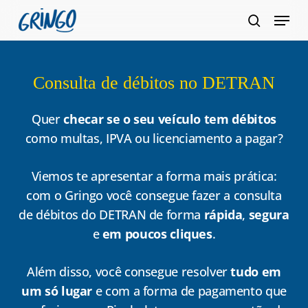
Pular
Menu
para
pesquis
Fecha
o
Menu
conteúdo
Consulta de débitos no DETRAN
principal
Quer
checar se o seu veículo tem débitos
como multas, IPVA ou licenciamento a pagar?
Viemos te apresentar a forma mais prática:
com o Gringo você consegue fazer a consulta
de débitos do DETRAN de forma
rápida
,
segura
e
em poucos cliques
.
Além disso, você consegue resolver
tudo em
um só lugar
e com a forma de pagamento que