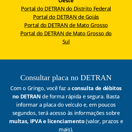
Oeste
Portal do DETRAN do Distrito Federal
Portal do DETRAN de Goiás
Portal do DETRAN de Mato Grosso
Portal do DETRAN de Mato Grosso do
Sul
Consultar placa no DETRAN
Com o Gringo, você faz a
consulta de débitos
no DETRAN
de forma rápida e segura. Basta
informar a placa do veículo e, em poucos
segundos, terá acesso às informações sobre
multas, IPVA e licenciamento
(valor, prazos e
mais).