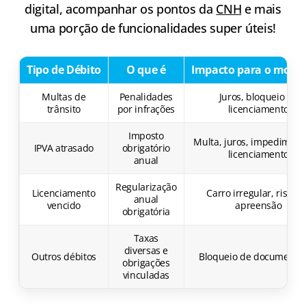
digital, acompanhar os pontos da
CNH
e mais
uma porção de funcionalidades super úteis!
Tipo de Débito
O que é
Impacto para o motor
Multas de
Penalidades
Juros, bloqueio de
trânsito
por infrações
licenciamento
Imposto
Multa, juros, impediment
IPVA atrasado
obrigatório
licenciamento
anual
Regularização
Licenciamento
Carro irregular, risco 
anual
vencido
apreensão
obrigatória
Taxas
diversas e
Outros débitos
Bloqueio de documenta
obrigações
vinculadas