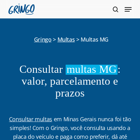
Pular
Menu
para
pesquis
Fecha
o
Menu
conteúdo
principal
Gringo
>
Multas
>
Multas MG
Consultar
multas MG
:
valor, parcelamento e
prazos
Consultar multas
em Minas Gerais nunca foi tão
simples! Com o Gringo, você consulta usando a
placa do veículo e paga como preferir, dá até