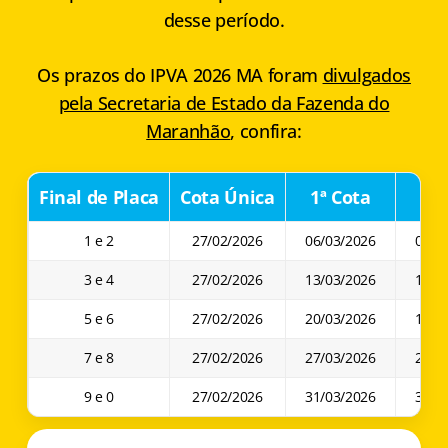
desse período.
Os prazos do IPVA 2026 MA foram
divulgados
pela Secretaria de Estado da Fazenda do
Maranhão
, confira:
Final de Placa
Cota Única
1ª Cota
2ª 
1 e 2
27/02/2026
06/03/2026
06/0
3 e 4
27/02/2026
13/03/2026
10/0
5 e 6
27/02/2026
20/03/2026
17/0
7 e 8
27/02/2026
27/03/2026
24/0
9 e 0
27/02/2026
31/03/2026
30/0