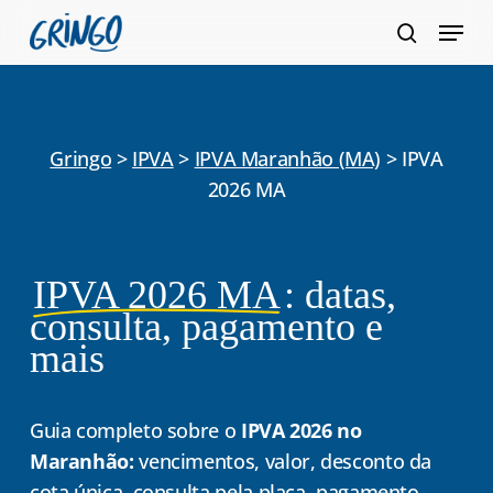
Pular
Menu
para
pesquis
Fecha
o
Menu
conteúdo
principal
Gringo
>
IPVA
>
IPVA Maranhão (MA)
>
IPVA
2026 MA
IPVA 2026 MA
: datas,
consulta, pagamento e
mais
Guia completo sobre o
IPVA 2026 no
Maranhão:
vencimentos, valor, desconto da
cota única, consulta pela placa, pagamento