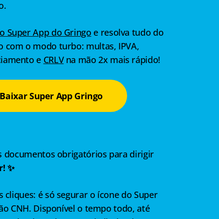
o.
 o Super App do Gringo
e resolva tudo do
lo com o modo turbo: multas, IPVA,
ciamento e
CRLV
na mão 2x mais rápido!
Baixar Super App Gringo
s documentos obrigatórios para dirigir
r! ✨
cliques: é só segurar o ícone do Super
ção CNH. Disponível o tempo todo, até