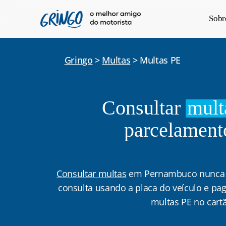
Pular
Sobr
para
o
conteúdo
Gringo
>
Multas
>
Multas PE
principal
Consultar
mult
parcelament
Consultar multas
em Pernambuco nunca fo
consulta usando a placa do veículo e pag
multas PE no cartã