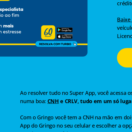
crédit
Baixe
veícu
Licen
Ao resolver tudo no Super App, você acessa o
numa boa:
CNH
e CRLV, tudo em um só luga
Com o Gringo você tem a CNH na mão em dois 
App do Gringo no seu celular e escolher a op