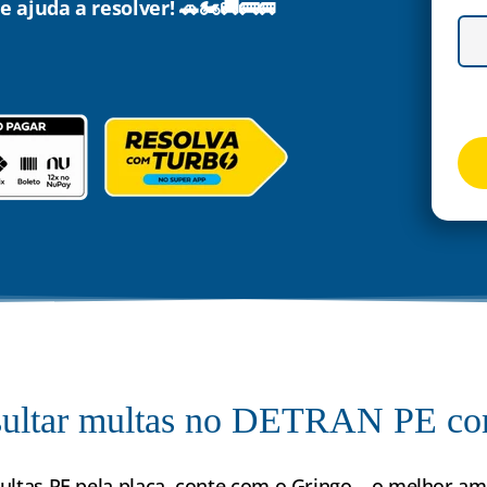
 ajuda a resolver! 🚗🏍️🚚🚌🚐
ultar multas no DETRAN PE co
ultas PE pela placa, conte com o Gringo – o melhor am