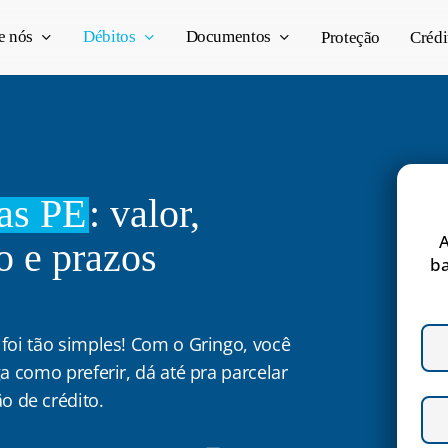
e nós
Débitos
Documentos
Proteção
Crédi
as PE
: valor,
A
o e prazos
ba
i tão simples! Com o Gringo, você
a como preferir, dá até pra parcelar
o de crédito.