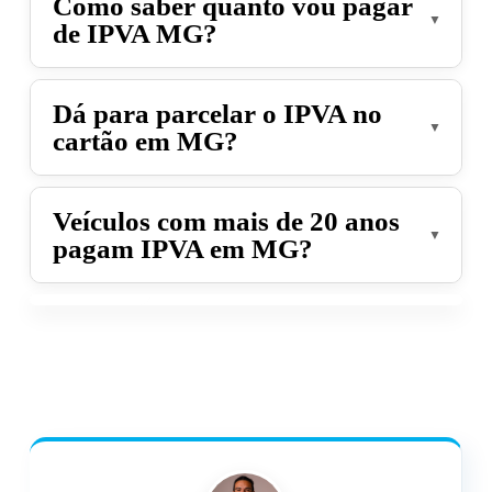
Como saber quanto vou pagar
de IPVA MG?
Você pode calcular com a tabela Fipe ou
Dá para parcelar o IPVA no
consultar diretamente na
calculadora de
cartão em MG?
IPVA
.
Sim, em até 12x no cartão pelo Gringo.
Veículos com mais de 20 anos
pagam IPVA em MG?
Não pagam. São isentos.