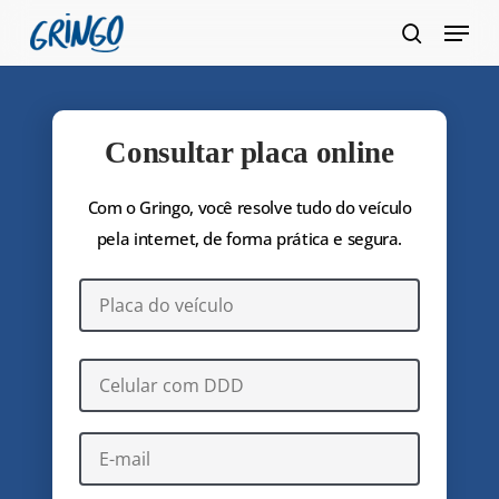
Pular
Menu
para
pesquis
Fecha
o
Menu
conteúdo
principal
Consultar placa online
Com o Gringo, você resolve tudo do veículo
pela internet, de forma prática e segura.