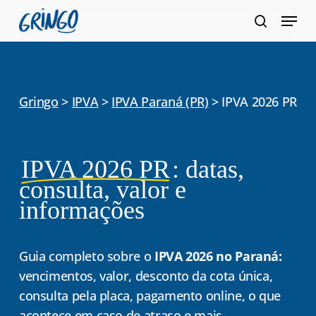
Pular
Menu
para
pesquis
Fecha
o
Menu
conteúdo
principal
Gringo
>
IPVA
>
IPVA Paraná (PR)
>
IPVA 2026 PR
IPVA 2026 PR
: datas,
consulta, valor e
informações
Guia completo sobre o
IPVA 2026 no Paraná:
vencimentos, valor, desconto da cota única,
consulta pela placa, pagamento online, o que
acontece em caso de atraso e mais.