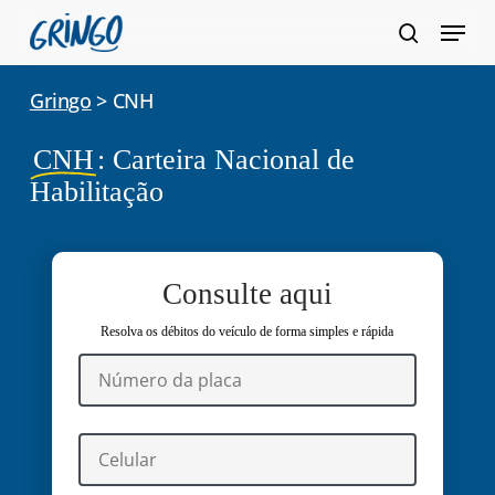
Pular
Menu
para
pesquis
Fecha
o
Gringo
>
CNH
Menu
conteúdo
principal
CNH
: Carteira Nacional de
Habilitação
Consulte aqui
Resolva os débitos do veículo de forma simples e rápida