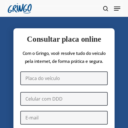
Pular
Menu
para
pesquis
Fecha
o
Menu
conteúdo
principal
Consultar placa online
Com o Gringo, você resolve tudo do veículo
pela internet, de forma prática e segura.