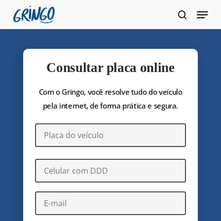
Pular
Menu
para
pesquis
Fecha
o
Menu
conteúdo
principal
Consultar placa online
Com o Gringo, você resolve tudo do veículo
pela internet, de forma prática e segura.