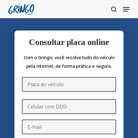
Pular
Menu
para
pesquis
Fecha
o
Menu
conteúdo
principal
Consultar placa online
Com o Gringo, você resolve tudo do veículo
pela internet, de forma prática e segura.