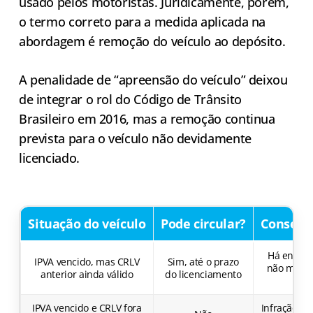
usado pelos motoristas. Juridicamente, porém,
o termo correto para a medida aplicada na
abordagem é remoção do veículo ao depósito.
A penalidade de “apreensão do veículo” deixou
de integrar o rol do Código de Trânsito
Brasileiro em 2016, mas a remoção continua
prevista para o veículo não devidamente
licenciado.
Situação do veículo
Pode circular?
Consequê
Há encarg
IPVA vencido, mas CRLV
Sim, até o prazo
não multa 
anterior ainda válido
do licenciamento
IPVA vencido e CRLV fora
Infração gr