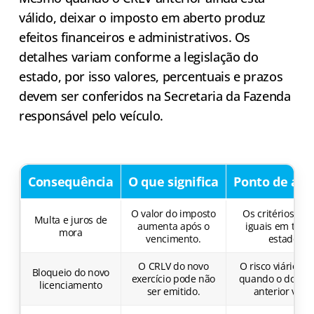
válido, deixar o imposto em aberto produz
efeitos financeiros e administrativos. Os
detalhes variam conforme a legislação do
estado, por isso valores, percentuais e prazos
devem ser conferidos na Secretaria da Fazenda
responsável pelo veículo.
Consequência
O que significa
Ponto de ate
O valor do imposto
Os critérios não
Multa e juros de
aumenta após o
iguais em todo
mora
vencimento.
estados.
O CRLV do novo
O risco viário c
Bloqueio do novo
exercício pode não
quando o docum
licenciamento
ser emitido.
anterior venc