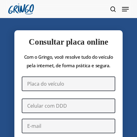
Pular
Menu
para
pesquis
Fecha
o
Menu
conteúdo
principal
Consultar placa online
Com o Gringo, você resolve tudo do veículo
pela internet, de forma prática e segura.