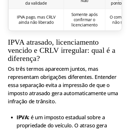
Não
da validade
pontos e 
Somente após
IPVA pago, mas CRLV
O comprov
confirmar o
ainda não liberado
não subst
licenciamento
IPVA atrasado, licenciamento
vencido e CRLV irregular: qual é a
diferença?
Os três termos aparecem juntos, mas
representam obrigações diferentes. Entender
essa separação evita a impressão de que o
imposto atrasado gera automaticamente uma
infração de trânsito.
IPVA:
é um imposto estadual sobre a
propriedade do veículo. O atraso gera