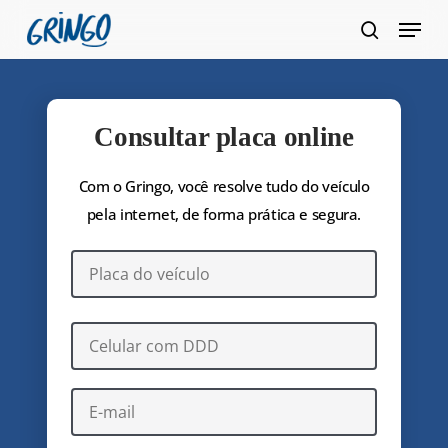
Pular
Menu
para
pesquis
Fecha
o
Menu
conteúdo
principal
Consultar placa online
Com o Gringo, você resolve tudo do veículo
pela internet, de forma prática e segura.