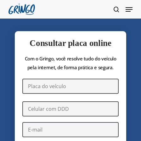
Pular
Menu
para
pesquis
Fecha
o
Menu
conteúdo
principal
Consultar placa online
Com o Gringo, você resolve tudo do veículo
pela internet, de forma prática e segura.