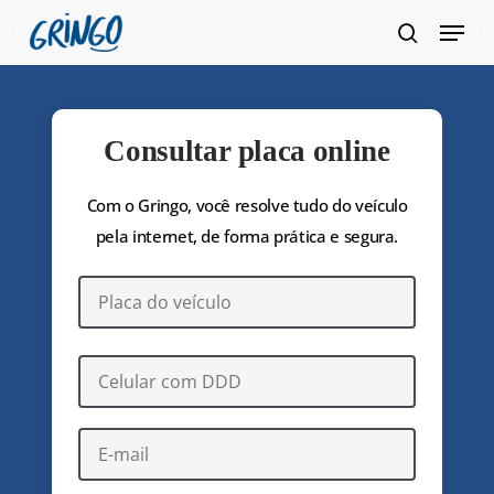
Pular
Menu
para
pesquis
Fecha
o
Menu
conteúdo
principal
Consultar placa online
Com o Gringo, você resolve tudo do veículo
pela internet, de forma prática e segura.