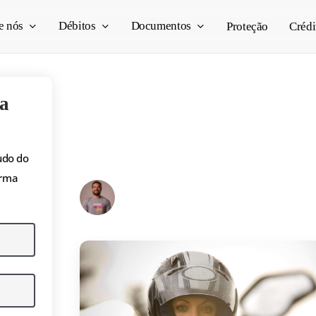
e nós
Débitos
Documentos
Proteção
Crédi
a
7 passos para pagar
da moto
udo do
orma
Pedro Vogado
23/10/2025
7 min read