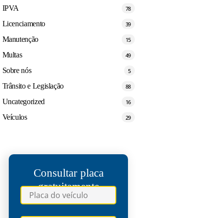
IPVA
78
Licenciamento
39
Manutenção
15
Multas
49
Sobre nós
5
Trânsito e Legislação
88
Uncategorized
16
Veículos
29
Consultar placa
gratuitamente