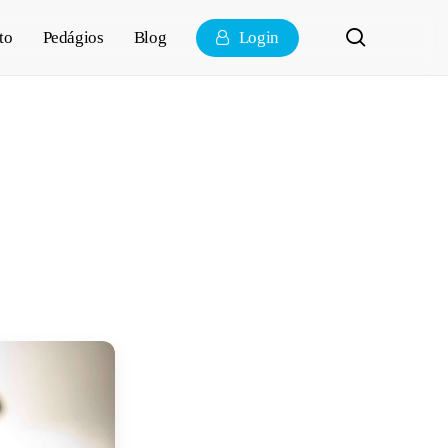
pesquisa
to
Pedágios
Blog
Login
 documento