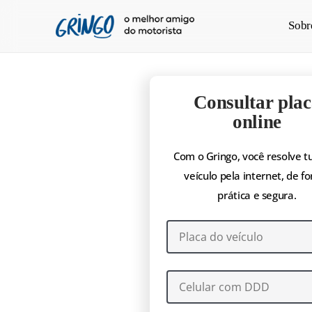
Pular
Sobr
para
o
conteúdo
principal
Consultar plac
online
Com o Gringo, você resolve t
veículo pela internet, de f
prática e segura.