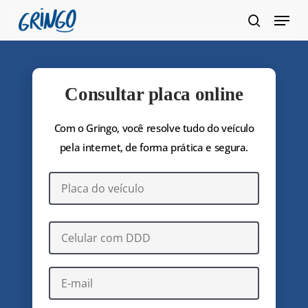
Pular
Menu
para
pesquis
Fecha
o
Menu
conteúdo
principal
Consultar placa online
Com o Gringo, você resolve tudo do veículo
pela internet, de forma prática e segura.