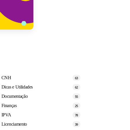
CNH
63
Dicas e Utilidades
62
Documentação
55
Finanças
25
IPVA
78
Licenciamento
39