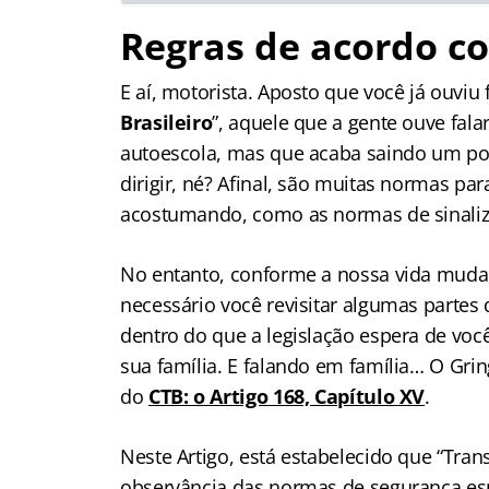
Regras de acordo c
E aí, motorista. Aposto que você já ouviu 
Brasileiro
”, aquele que a gente ouve fala
autoescola, mas que acaba saindo um p
dirigir, né? Afinal, são muitas normas p
acostumando, como as normas de sinaliza
No entanto, conforme a nossa vida mud
necessário você revisitar algumas partes 
dentro do que a legislação espera de voc
sua família. E falando em família… O Gri
do
CTB: o Artigo 168, Capítulo XV
.
Neste Artigo, está estabelecido que “Tra
observância das normas de segurança esp