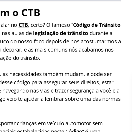
om o CTB
falar no
CTB
, certo? O famoso “
Código de Trânsito
r nas aulas de
legislação de trânsito
durante a
ouco do nosso foco depois de nos acostumarmos a
ara decorar, e as mais comuns nós acabamos nos
ção do trânsito.
a, as necessidades também mudam, e pode ser
desse código para assegurar seus direitos, estar
ê navegando nas vias e trazer segurança a você e a
ngo veio te ajudar a lembrar sobre uma das normas
nsportar crianças em veículo automotor sem
eciais estabelecidas neste Código” é uma