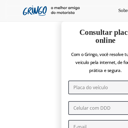
Pular
Sobr
para
o
conteúdo
Consultar plac
principal
online
Com o Gringo, você resolve t
veículo pela internet, de f
prática e segura.