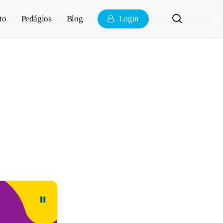
pesquisa
to
Pedágios
Blog
Login
rinha ou
do usar cada