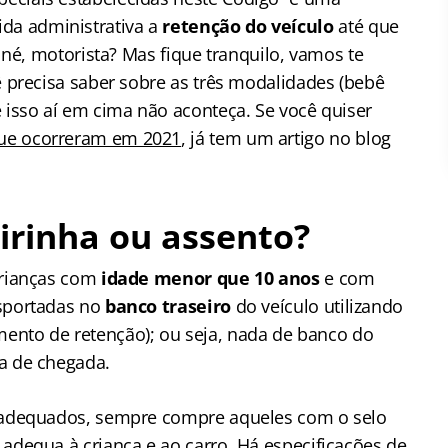
a administrativa a
retenção do veículo
até que
, né, motorista? Mas fique tranquilo, vamos te
ê precisa saber sobre as três modalidades (bebê
e isso aí em cima não aconteça. Se você quiser
ue ocorreram em 2021
, já tem um artigo no blog
irinha ou assento?
crianças com
idade menor que 10 anos
e com
nsportadas no
banco traseiro
do veículo utilizando
ento de retenção); ou seja, nada de banco do
ha de chegada.
a adequados, sempre compre aqueles com o selo
e adequa à criança e ao carro. Há especificações de