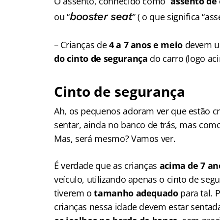
O assento, conhecido como “
assento de
booster seat
ou “
” ( o que significa “as
– Crianças de
4 a 7 anos e meio
devem us
do cinto de segurança
do carro (logo a
Cinto de segurança
Ah, os pequenos adoram ver que estão c
sentar, ainda no banco de trás, mas co
Mas, será mesmo? Vamos ver.
É verdade que as crianças
acima de 7 an
veículo, utilizando apenas o cinto de seg
tiverem o
tamanho adequado
para tal. 
crianças nessa idade devem estar senta