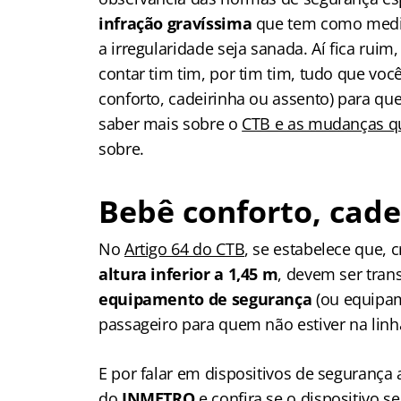
infração gravíssima
que tem como medid
a irregularidade seja sanada. Aí fica ruim
contar tim tim, por tim tim, tudo que voc
conforto, cadeirinha ou assento) para qu
saber mais sobre o
CTB e as mudanças q
sobre.
Bebê conforto, cade
No
Artigo 64 do CTB
,
se estabelece que, 
altura inferior a 1,45 m
, devem ser tra
equipamento de segurança
(ou equipam
passageiro para quem não estiver na lin
E por falar em dispositivos de seguranç
do
INMETRO
e confira se o dispositivo s