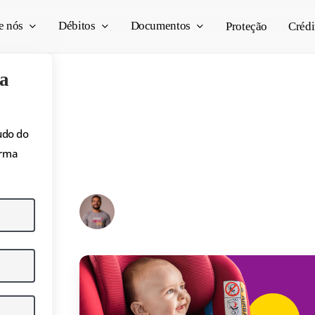
e nós
Débitos
Documentos
Proteção
Crédi
a
Bebê conforto, cadei
udo do
orma
assento? Saiba quan
Pedro Vogado
23/10/2025
11 min read