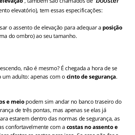
booster
 elevação
”, também são chamados de “
”
sento elevatório), tem essas especificações:
ar o assento de elevação para adequar a
posição
cima do ombro) ao seu tamanho.
rescendo, não é mesmo? É chegada a hora de se
mo um adulto: apenas com o
cinto de segurança
.
os e meio
podem sim andar no banco traseiro do
urança de três pontas, mas apenas se elas já
Para estarem dentro das normas de segurança, as
das confortavelmente com a
costas no assento e