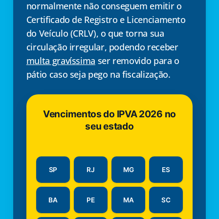
normalmente não conseguem emitir o
Certificado de Registro e Licenciamento
do Veículo (CRLV), o que torna sua
circulação irregular, podendo receber
multa gravíssima
ser removido para o
pátio caso seja pego na fiscalização.
Vencimentos do IPVA 2026 no
seu estado
SP
RJ
MG
ES
BA
PE
MA
SC