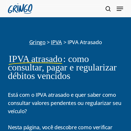
Pular
Menu
para
pesquis
Fecha
o
Menu
conteúdo
principal
Gringo
>
IPVA
>
IPVA Atrasado
IPVA atrasado
: como
consultar, pagar e regularizar
débitos vencidos
Está com o IPVA atrasado e quer saber como
consultar valores pendentes ou regularizar seu
veículo?
Nesta página, você descobre como verificar