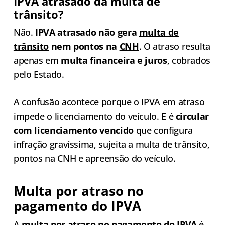
IPVA atrasado dá multa de
trânsito?
Não.
IPVA atrasado não gera
multa de
trânsito
nem pontos na
CNH
. O atraso resulta
apenas em
multa financeira e juros
, cobrados
pelo Estado.
A confusão acontece porque o IPVA em atraso
impede o licenciamento do veículo. E é
circular
com licenciamento vencido
que configura
infração gravíssima, sujeita a multa de trânsito,
pontos na CNH e apreensão do veículo.
Multa por atraso no
pagamento do IPVA
A
multa por atraso no
pagamento do IPVA
é