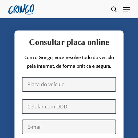
Pular
Menu
para
pesquis
Fecha
o
Menu
conteúdo
principal
Consultar placa online
Com o Gringo, você resolve tudo do veículo
pela internet, de forma prática e segura.