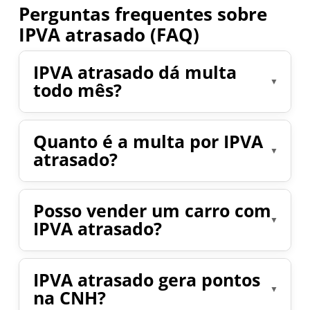
Perguntas frequentes sobre
IPVA atrasado (FAQ)
IPVA atrasado dá multa
todo mês?
Não.
A multa é aplicada uma única vez
,
Quanto é a multa por IPVA
mas os
juros continuam sendo
atrasado?
calculados diariamente
enquanto o
débito permanecer em aberto.
O valor varia conforme o estado, mas
Posso vender um carro com
normalmente é um
percentual sobre o
IPVA atrasado?
imposto devido
, acrescido de juros.
Pode, mas o
débito permanece
IPVA atrasado gera pontos
vinculado ao veículo
, o que costuma
na CNH?
dificultar ou até impedir a transferência.