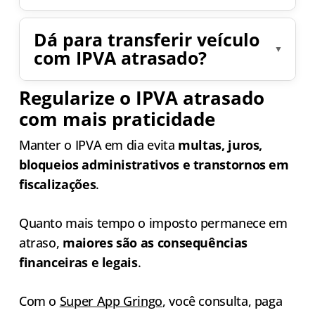
Não.
IPVA atrasado não gera pontos na
Dá para transferir veículo
CNH
.
com IPVA atrasado?
Os pontos só são aplicados quando há
infração de trânsito, como circular com
Não. O IPVA precisa estar
totalmente
Regularize o IPVA atrasado
licenciamento vencido. Em casos mais
quitado
para que a transferência seja
com mais praticidade
graves, isso pode contribuir para
concluída no Detran.
processos de
CNH suspensa
.
Manter o IPVA em dia evita
multas, juros,
bloqueios administrativos e transtornos em
fiscalizações
.
Quanto mais tempo o imposto permanece em
atraso,
maiores são as consequências
financeiras e legais
.
Com o
Super App Gringo
, você consulta, paga