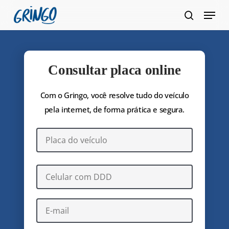
Pular
Menu
para
pesquis
Fecha
o
Menu
conteúdo
principal
Consultar placa online
Com o Gringo, você resolve tudo do veículo
pela internet, de forma prática e segura.