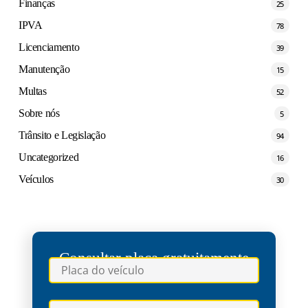
Finanças
25
IPVA
78
Licenciamento
39
Manutenção
15
Multas
52
Sobre nós
5
Trânsito e Legislação
94
Uncategorized
16
Veículos
30
Consultar placa gratuitamente