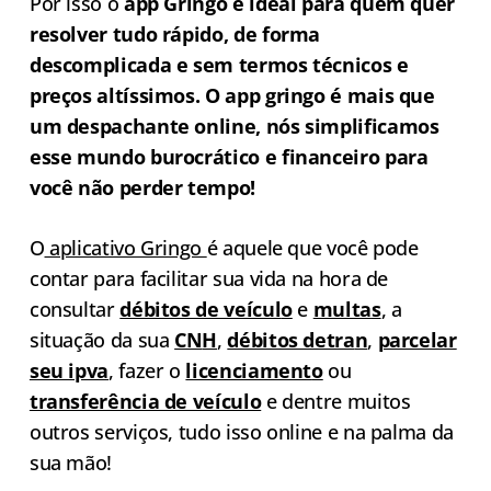
Por isso o
app Gring
o é ideal para quem quer
resolver tudo rápido, de forma
descomplicada e sem termos técnicos e
preços altíssimos. O app gringo é mais que
um despachante online, nós simplificamos
esse mundo burocrático e financeiro para
você não perder tempo!
O
aplicativo Gringo
é aquele que você pode
contar para facilitar sua vida na hora de
consultar
débitos de veícul
o
e
multa
s
, a
situação da sua
CN
H
,
débitos detra
n
,
parcelar
seu ipva
, fazer o
licenciament
o
ou
transferência de veículo
e dentre muitos
outros serviços, tudo isso online e na palma da
sua mão!