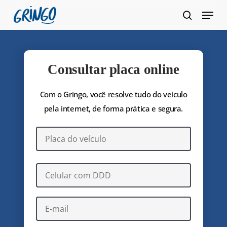
Pular
Menu
para
pesquis
Fecha
o
Menu
conteúdo
principal
Consultar placa online
Com o Gringo, você resolve tudo do veículo
pela internet, de forma prática e segura.