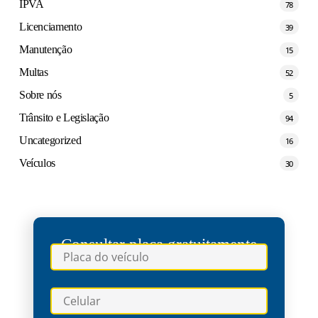
IPVA
78
Licenciamento
39
Manutenção
15
Multas
52
Sobre nós
5
Trânsito e Legislação
94
Uncategorized
16
Veículos
30
Consultar placa gratuitamente