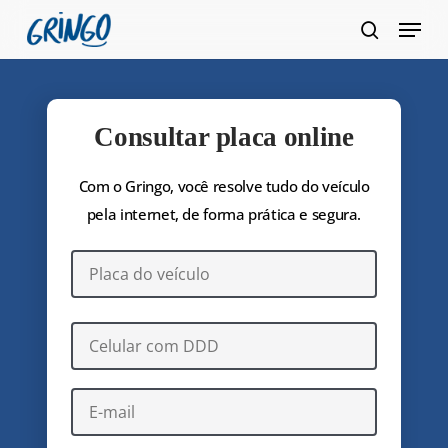
Pular
Menu
para
pesquis
Fecha
o
Menu
conteúdo
principal
Consultar placa online
Com o Gringo, você resolve tudo do veículo
pela internet, de forma prática e segura.