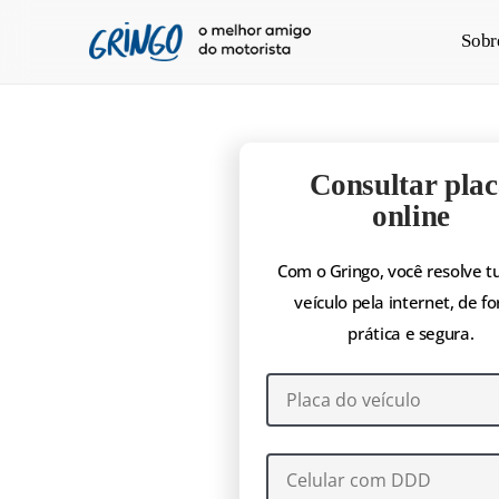
Pular
Sobr
para
o
conteúdo
principal
Consultar plac
online
Com o Gringo, você resolve t
veículo pela internet, de f
prática e segura.