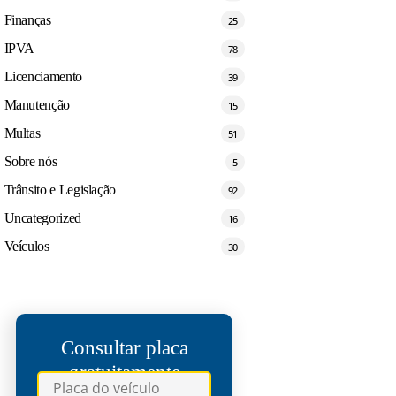
Finanças
25
IPVA
78
Licenciamento
39
Manutenção
15
Multas
51
Sobre nós
5
Trânsito e Legislação
92
Uncategorized
16
Veículos
30
Consultar placa
gratuitamente