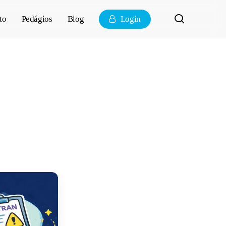
pesquisa
to
Pedágios
Blog
Login
ento do
omo resolver?