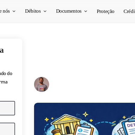
e nós
Débitos
Documentos
Proteção
Crédi
Bloqueios no docum
a
veículo: o que é e c
udo do
Pedro Vogado
orma
13/03/2026
7 min read