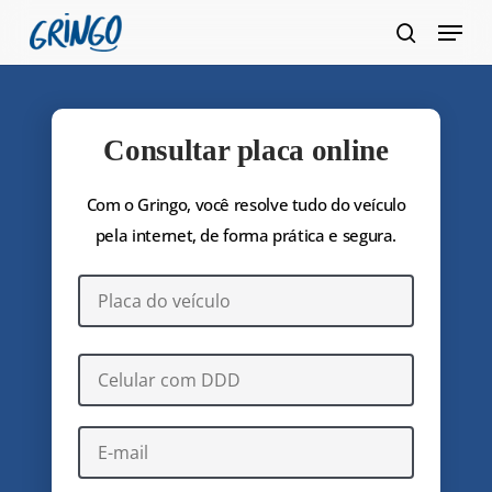
Pular
Menu
para
pesquis
Fecha
o
Menu
conteúdo
principal
Consultar placa online
Com o Gringo, você resolve tudo do veículo
pela internet, de forma prática e segura.