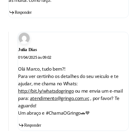
as multa. como faço.
Responder
Julia Dias
01/04/2025 às 09:02
Olá Marco, tudo bem?!
Para ver certinho os detalhes do seu veiculo e te
ajudar, me chama no Whats:
http://bit.ly/whatsdogringo
ou me envia um e-mail
para:
atendimento@gringo.com.vc
, por favor? Te
aguardo!
Um abraço e #ChamaOGringo🚗💙
Responder