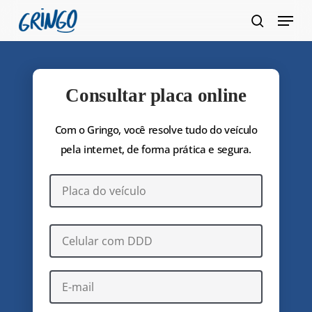
Pular
Menu
para
pesquis
Fecha
o
Menu
conteúdo
principal
Consultar placa online
Com o Gringo, você resolve tudo do veículo
pela internet, de forma prática e segura.