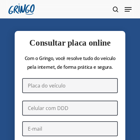
Pular
Menu
para
pesquis
Fecha
o
Menu
conteúdo
principal
Consultar placa online
Com o Gringo, você resolve tudo do veículo
pela internet, de forma prática e segura.