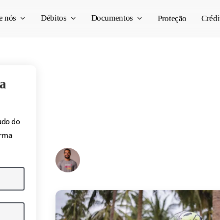
e nós
Débitos
Documentos
Proteção
Crédi
Multa por andar de c
a
moto: como funciona
valor?
udo do
orma
Pedro Vogado
23/10/2025
5 min read