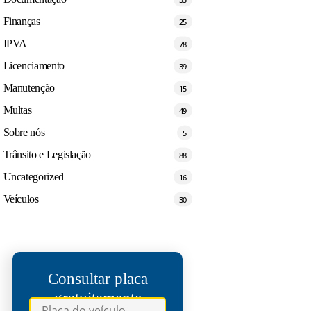
Finanças
25
IPVA
78
Licenciamento
39
Manutenção
15
Multas
49
Sobre nós
5
Trânsito e Legislação
88
Uncategorized
16
Veículos
30
Consultar placa
gratuitamente