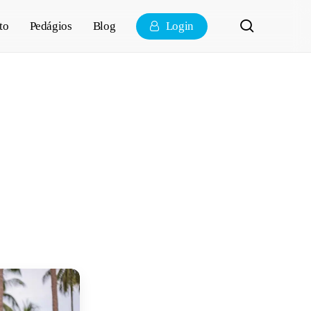
pesquisa
to
Pedágios
Blog
Login
hinelo de
? Qual é o