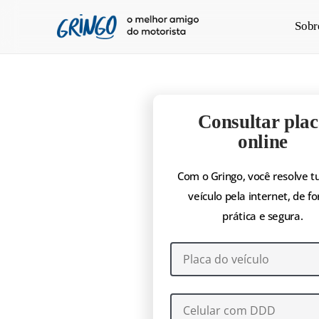
Pular
Sobr
para
o
conteúdo
principal
Consultar plac
online
Com o Gringo, você resolve t
veículo pela internet, de f
prática e segura.