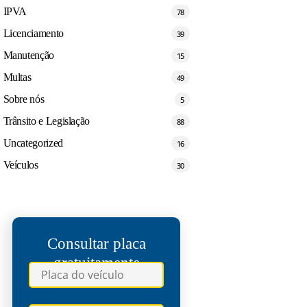
IPVA
78
Licenciamento
39
Manutenção
15
Multas
49
Sobre nós
5
Trânsito e Legislação
88
Uncategorized
16
Veículos
30
Consultar placa
gratuitamente