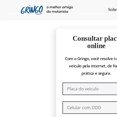
Pular
Sobr
para
o
conteúdo
principal
Consultar plac
online
Com o Gringo, você resolve t
veículo pela internet, de f
prática e segura.