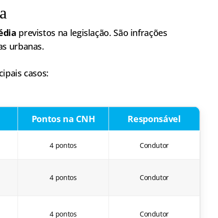
a
édia
previstos na legislação. São infrações
as urbanas.
cipais casos:
Pontos na CNH
Responsável
4 pontos
Condutor
4 pontos
Condutor
4 pontos
Condutor