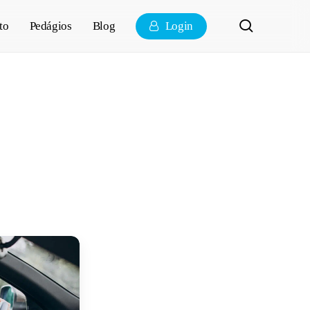
pesquisa
to
Pedágios
Blog
Login
pontos,
orrer