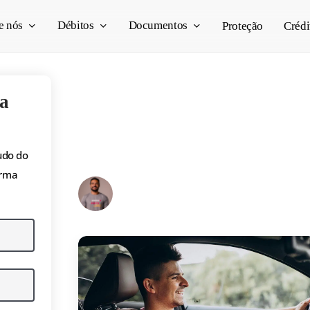
e nós
Débitos
Documentos
Proteção
Crédi
a
Multa média: valor, 
exemplos e como rec
udo do
orma
Pedro Vogado
23/04/2026
12 min read