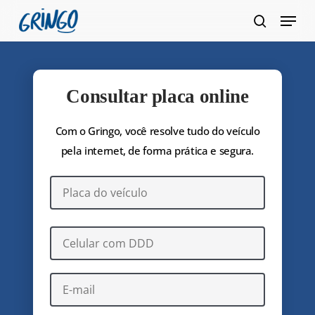
Pular
Menu
para
pesquis
Fecha
o
Menu
conteúdo
principal
Consultar placa online
Com o Gringo, você resolve tudo do veículo
pela internet, de forma prática e segura.