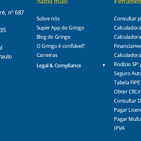
Saiba mais
Ferramen
é, nº 687
Sobre nós
Consultar p
Super App do Gringo
Calculadora
135
Blog do Gringo
Calculadora
O Gringo é confiável?
Financiame
l
Carreiras
Calculadora
Paulo
Rodízio SP:
Legal & Compliance
Seguro Aut
Tabela FIPE
Obter CRLV
Consultar 
Pagar Lice
Pagar Mult
IPVA