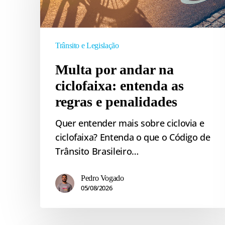
na
ciclofaixa:
entenda
as
Trânsito e Legislação
regras
Multa por andar na
e
ciclofaixa: entenda as
penalidades
regras e penalidades
Quer entender mais sobre ciclovia e
ciclofaixa? Entenda o que o Código de
Trânsito Brasileiro…
Pedro Vogado
05/08/2026