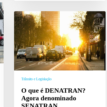
O
que
é
DENATRAN?
Agora
denominado
SENATRAN
Trânsito e Legislação
O que é DENATRAN?
Agora denominado
SENATRAN