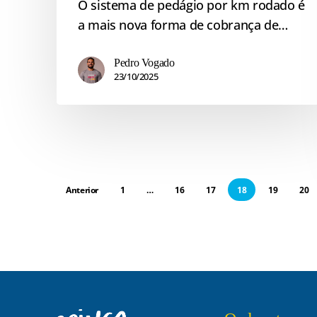
O sistema de pedágio por km rodado é
a mais nova forma de cobrança de…
Pedro Vogado
23/10/2025
Anterior
1
…
16
17
18
19
20