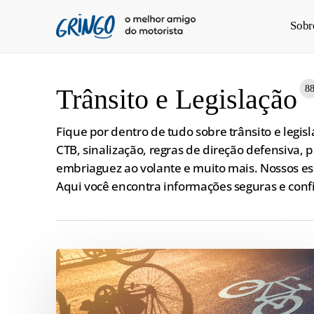
Pular
Sobr
para
o
conteúdo
principal
8
Trânsito e Legislação
Fique por dentro de tudo sobre trânsito e legisl
CTB, sinalização, regras de direção defensiva, 
embriaguez ao volante e muito mais. Nossos esp
Aqui você encontra informações seguras e confi
Multa
por
andar