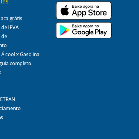
tas
laca grátis
 de IPVA
 de
nto
 Álcool x Gasolina
 guia completo
o
DETRAN
nciamento
as