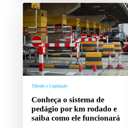
Conheça
o
sistema
de
pedágio
por
km
rodado
e
saiba
como
Trânsito e Legislação
ele
Conheça o sistema de
funcionará
pedágio por km rodado e
saiba como ele funcionará