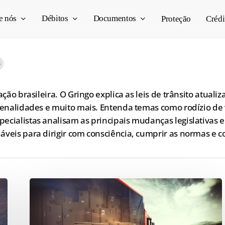
e nós
Débitos
Documentos
Proteção
Crédi
8
ação brasileira. O Gringo explica as leis de trânsito atua
penalidades e muito mais. Entenda temas como rodízio de v
ecialistas analisam as principais mudanças legislativas e
áveis para dirigir com consciência, cumprir as normas e c
O
que
é