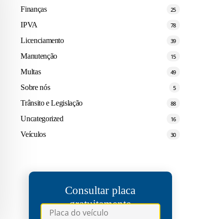
Finanças
25
IPVA
78
Licenciamento
39
Manutenção
15
Multas
49
Sobre nós
5
Trânsito e Legislação
88
Uncategorized
16
Veículos
30
Consultar placa
gratuitamente