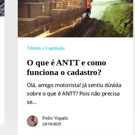
ANTT
e
como
funciona
o
cadastro?
Trânsito e Legislação
O que é ANTT e como
funciona o cadastro?
Olá, amigo motorista! Já sentiu dúvida
sobre o que é ANTT? Pois não precisa
se…
Pedro Vogado
23/10/2025