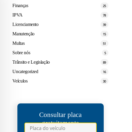
Finanças
25
IPVA
78
Licenciamento
39
Manutenção
15
Multas
51
Sobre nós
5
Trânsito e Legislação
89
Uncategorized
16
Veículos
30
Consultar placa
gratuitamente