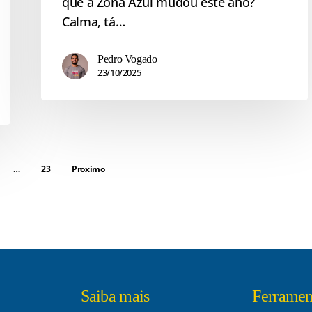
que a Zona Azul mudou este ano?
Calma, tá…
Pedro Vogado
23/10/2025
…
23
Proximo
Saiba mais
Ferramen