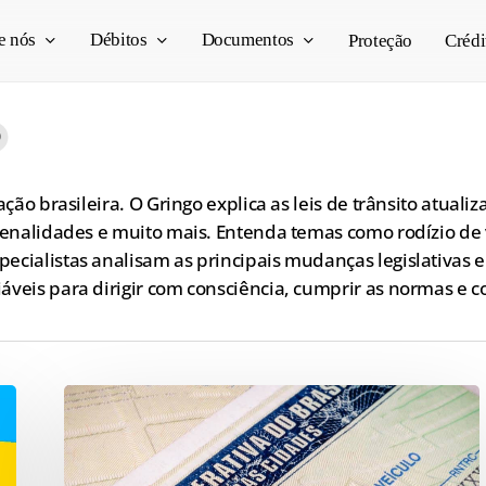
e nós
Débitos
Documentos
Proteção
Crédi
9
ação brasileira. O Gringo explica as leis de trânsito atua
penalidades e muito mais. Entenda temas como rodízio de v
ecialistas analisam as principais mudanças legislativas e
áveis para dirigir com consciência, cumprir as normas e c
Divisão
de
Registro