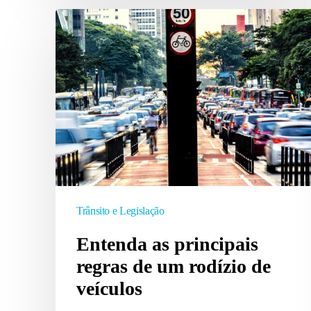
Entenda
as
principais
regras
de
um
rodízio
de
veículos
Trânsito e Legislação
Entenda as principais
regras de um rodízio de
veículos