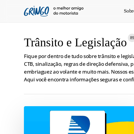
Pular
Sobr
para
o
conteúdo
principal
8
Trânsito e Legislação
Fique por dentro de tudo sobre trânsito e legisl
CTB, sinalização, regras de direção defensiva, 
embriaguez ao volante e muito mais. Nossos esp
Aqui você encontra informações seguras e confi
Entenda
tudo
sobre