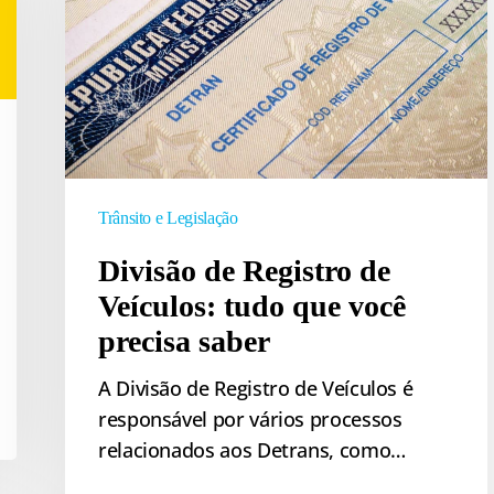
de
Veículos:
tudo
que
você
precisa
saber
Trânsito e Legislação
Divisão de Registro de
Veículos: tudo que você
precisa saber
A Divisão de Registro de Veículos é
responsável por vários processos
relacionados aos Detrans, como…