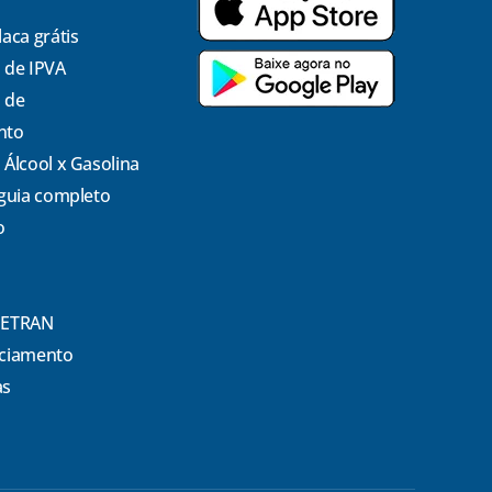
laca grátis
 de IPVA
 de
nto
 Álcool x Gasolina
 guia completo
o
DETRAN
nciamento
as