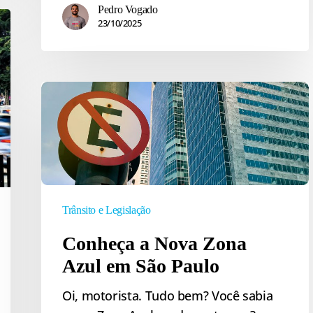
Pedro Vogado
23/10/2025
Conheça
a
Nova
Zona
Azul
em
São
Trânsito e Legislação
Paulo
Conheça a Nova Zona
Azul em São Paulo
Oi, motorista. Tudo bem? Você sabia