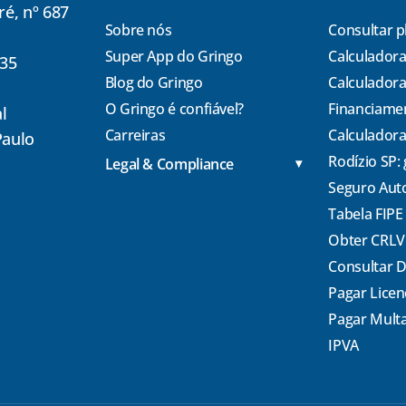
é, nº 687
Sobre nós
Consultar p
Super App do Gringo
Calculadora
135
Blog do Gringo
Calculadora
O Gringo é confiável?
Financiame
l
Carreiras
Calculadora
Paulo
Rodízio SP:
Legal & Compliance
Seguro Aut
Tabela FIPE
Obter CRLV
Consultar 
Pagar Lice
Pagar Mult
IPVA