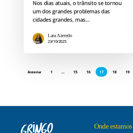
Nos dias atuais, o trânsito se tornou
um dos grandes problemas das
cidades grandes, mas…
Lara Azeredo
23/10/2025
Anterior
1
…
15
16
17
18
19
Onde estamos