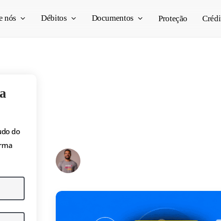
e nós
Débitos
Documentos
Proteção
Crédi
Carros PCD 2026: m
a
preços, novas regra
comprar [Guia comp
udo do
orma
Pedro Vogado
07/07/2026
25 min read