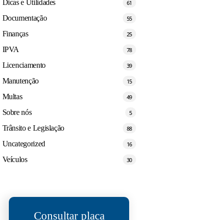
Dicas e Utilidades
61
Documentação
55
Finanças
25
IPVA
78
Licenciamento
39
Manutenção
15
Multas
49
Sobre nós
5
Trânsito e Legislação
88
Uncategorized
16
Veículos
30
Consultar placa