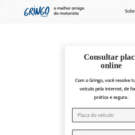
Pular
Sobr
para
o
conteúdo
principal
Consultar plac
online
Com o Gringo, você resolve t
veículo pela internet, de f
prática e segura.