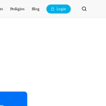
pesquisa
to
Pedágios
Blog
Login
odelos,
s e como
leto]