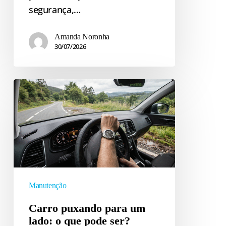
segurança,…
Amanda Noronha
30/07/2026
Carro
puxando
para
um
lado:
o
que
pode
Manutenção
ser?
Carro puxando para um
lado: o que pode ser?