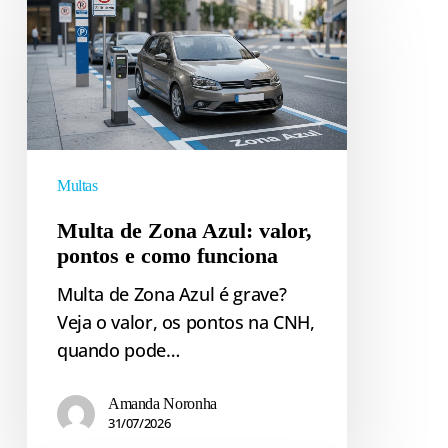
de
Zona
Azul:
valor,
pontos
e
como
Multas
funciona
Multa de Zona Azul: valor,
pontos e como funciona
Multa de Zona Azul é grave?
Veja o valor, os pontos na CNH,
quando pode…
Amanda Noronha
31/07/2026