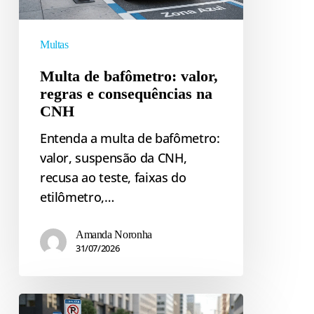
e
consequências
na
Multas
CNH
Multa de bafômetro: valor,
regras e consequências na
CNH
Entenda a multa de bafômetro:
valor, suspensão da CNH,
recusa ao teste, faixas do
etilômetro,…
Amanda Noronha
31/07/2026
Multa