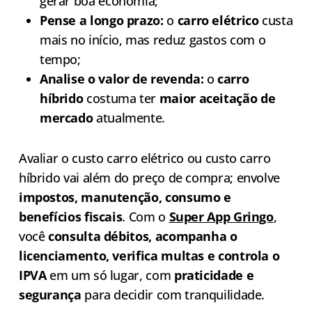
gerar boa economia;
Pense a longo prazo:
o
carro elétrico
custa
mais no início, mas reduz gastos com o
tempo;
Analise o valor de revenda:
o
carro
híbrido
costuma ter
maior aceitação de
mercado
atualmente.
Avaliar o custo carro elétrico ou custo carro
híbrido vai além do preço de compra; envolve
impostos, manutenção, consumo e
benefícios fiscais
. Com o
Super App Gringo
,
você
consulta débitos, acompanha o
licenciamento, verifica multas e controla o
IPVA
em um só lugar, com
praticidade e
segurança
para decidir com tranquilidade.