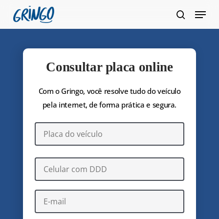
Pular
Menu
para
pesquis
Fecha
o
Menu
conteúdo
principal
Consultar placa online
Com o Gringo, você resolve tudo do veículo
pela internet, de forma prática e segura.