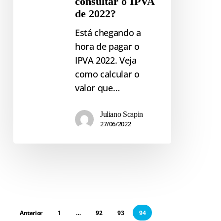
consultar o IPVA
de 2022?
Está chegando a
hora de pagar o
IPVA 2022. Veja
como calcular o
valor que…
Juliano Scapin
27/06/2022
Anterior
1
…
92
93
94