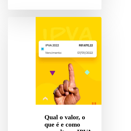
Qual
o
valor,
o
que
é
e
como
consultar
o
IPVA
de
Qual o valor, o
2022?
que é e como