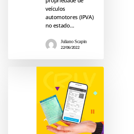
propriedade de
veículos
automotores (IPVA)
no estado…
Juliano Scapin
22/06/2022
CRLV
Digital,
como
emitir
o
documento
digital
do