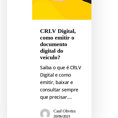
veículo?
CRLV Digital,
como emitir o
documento
digital do
veículo?
Saiba o que é CRLV
Digital e como
emitir, baixar e
consultar sempre
que precisar.…
Cauê Oliveira
20/06/2023