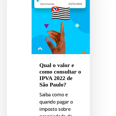
e
como
consultar
o
IPVA
2022
de
São
Paulo?
Qual o valor e
como consultar o
IPVA 2022 de
São Paulo?
Saiba como e
quando pagar o
imposto sobre