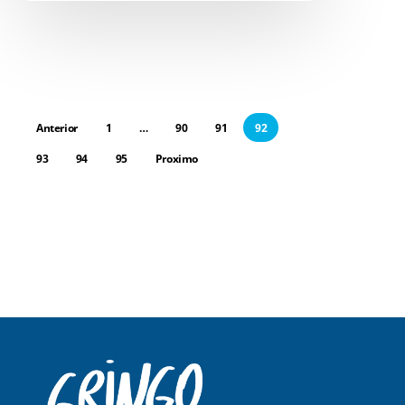
Anterior
1
…
90
91
92
93
94
95
Proximo