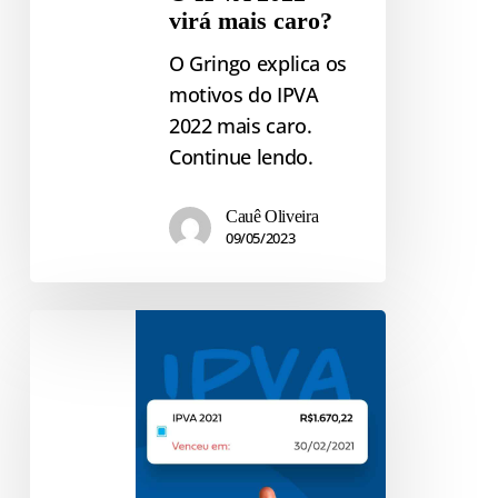
virá mais caro?
O Gringo explica os
motivos do IPVA
2022 mais caro.
Continue lendo.
Cauê Oliveira
09/05/2023
O
que
fazer
com
IPVA
atrasado?