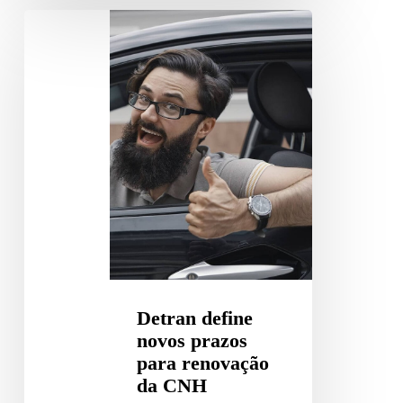
Detran
define
novos
prazos
para
renovação
da
CNH
Detran define
novos prazos
para renovação
da CNH