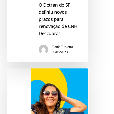
O Detran de SP
definiu novos
prazos para
renovação de CNH.
Descubra!
Cauê Oliveira
09/05/2023
Quem
tem
direito
ao
DPVAT?