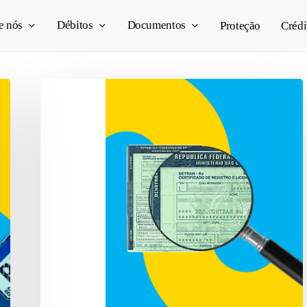
e nós
Débitos
Documentos
Proteção
Crédi
O
que
é
RENAVAM?