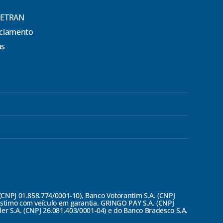
DETRAN
nciamento
as
PJ 01.858.774/0001-10), Banco Votorantim S.A. (CNPJ
éstimo com veículo em garantia. GRINGO PAY S.A. (CNPJ
r S.A. (CNPJ 26.081.403/0001-04) e do Banco Bradesco S.A.