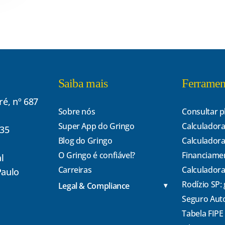
Saiba mais
Ferramen
é, nº 687
Sobre nós
Consultar p
Super App do Gringo
Calculadora
135
Blog do Gringo
Calculadora
O Gringo é confiável?
Financiame
l
Carreiras
Calculadora
Paulo
Rodízio SP:
Legal & Compliance
Seguro Aut
Tabela FIPE