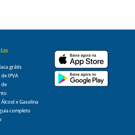
tas
laca grátis
 de IPVA
 de
nto
 Álcool x Gasolina
 guia completo
o