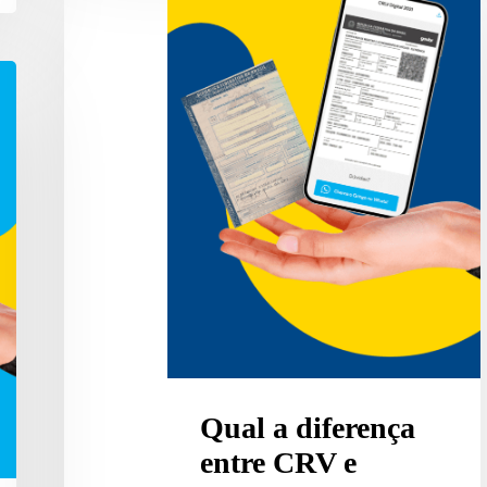
a
diferença
entre
CRV
e
CRLV?
Qual a diferença
entre CRV e