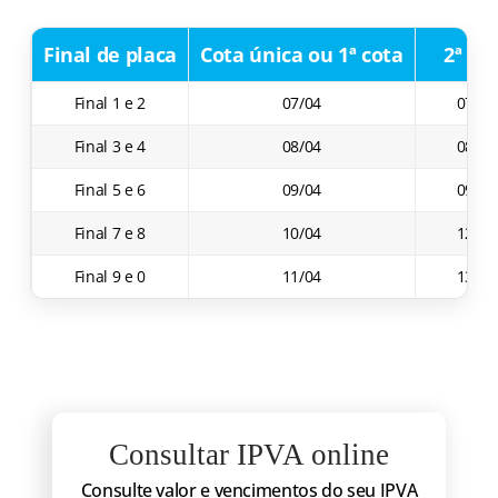
Final de placa
Cota única ou 1ª cota
2ª co
Final 1 e 2
07/04
07/05
Final 3 e 4
08/04
08/05
Final 5 e 6
09/04
09/05
Final 7 e 8
10/04
12/05
Final 9 e 0
11/04
13/05
Consultar IPVA online
Consulte valor e vencimentos do seu IPVA