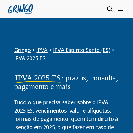
Pular
Menu
para
pesquis
Fecha
o
Menu
conteúdo
principal
Gringo
>
IPVA
>
IPVA Espírito Santo (ES)
>
IPVA 2025 ES
IPVA 2025 ES
: prazos, consulta,
pagamento e mais
Tudo o que precisa saber
sobre o IPVA
2025 ES
: vencimentos, valor e alíquotas,
formas de pagamento, quem tem direito à
isenção em 2025, o que fazer em caso de