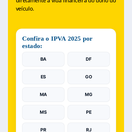
diretamente a vida financeira do dono do
veículo.
Confira o IPVA 2025 por
estado:
BA
DF
ES
GO
MA
MG
MS
PE
PR
RJ