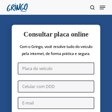
Pular
Menu
para
pesquis
Fecha
o
Menu
conteúdo
principal
Consultar placa online
Com o Gringo, você resolve tudo do veículo
pela internet, de forma prática e segura.