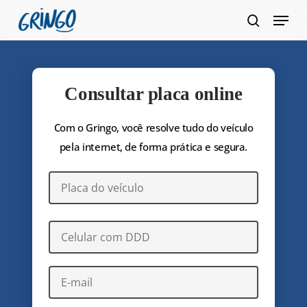
Pular
Menu
para
pesquis
Fecha
o
Menu
conteúdo
principal
Consultar placa online
Com o Gringo, você resolve tudo do veículo
pela internet, de forma prática e segura.